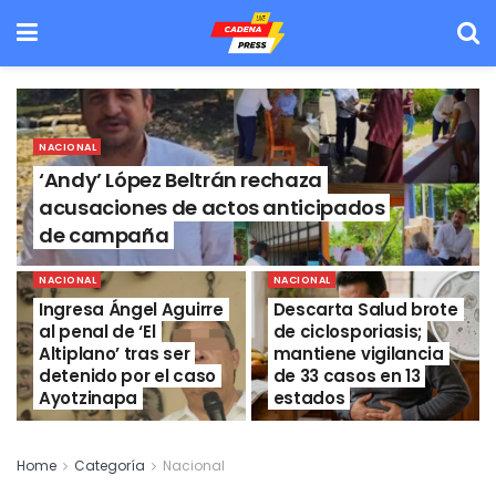
NACIONAL
‘Andy’ López Beltrán rechaza
acusaciones de actos anticipados
de campaña
NACIONAL
NACIONAL
Ingresa Ángel Aguirre
Descarta Salud brote
al penal de ‘El
de ciclosporiasis;
Altiplano’ tras ser
mantiene vigilancia
detenido por el caso
de 33 casos en 13
Ayotzinapa
estados
Home
Categoría
Nacional