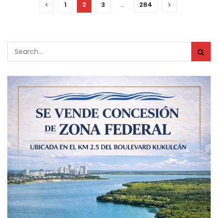
1
2
3
…
284