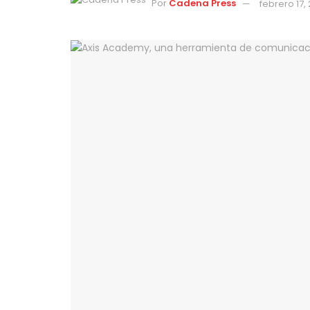
Por
Cadena Press
febrero 17,