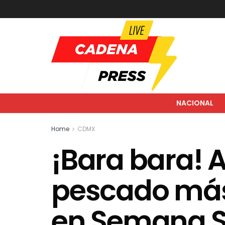
NACIONAL
Home
CDMX
¡Bara bara! A 
pescado más
en Semana 