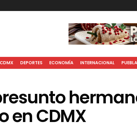
CDMX
DEPORTES
ECONOMÍA
INTERNACIONAL
PUEBL
presunto hermano
ro en CDMX