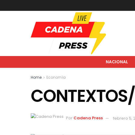
NACIONAL
Home
Economía
CONTEXTOS/ 
Por
Cadena Press
febrero 5,