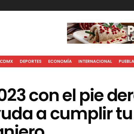
CDMX
DEPORTES
ECONOMÍA
INTERNACIONAL
PUEBL
023 con el pie de
uda a cumplir tu
anjero