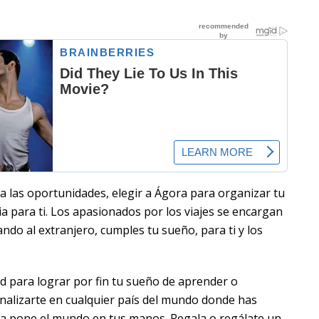
 las oportunidades, elegir a Ágora para organizar tu
cia para ti. Los apasionados por los viajes se encargan
ando al extranjero, cumples tu sueño, para ti y los
tud para lograr por fin tu sueño de aprender o
onalizarte en cualquier país del mundo donde has
ra pone el mundo en tus manos. Regala o regálate un