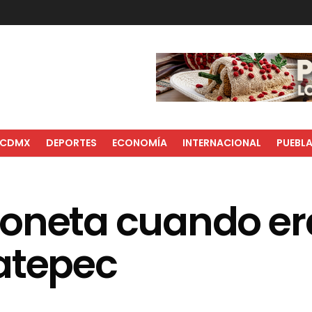
CDMX
DEPORTES
ECONOMÍA
INTERNACIONAL
PUEBL
ioneta cuando er
atepec