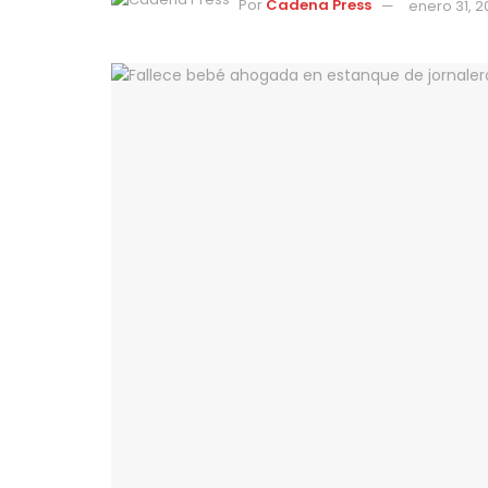
Por
Cadena Press
enero 31, 