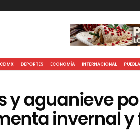
CDMX
DEPORTES
ECONOMÍA
INTERNACIONAL
PUEBL
as y aguanieve p
menta invernal y f