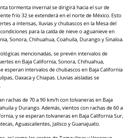
nta tormenta invernal se dirigirá hacia el sur de
ente frío 32 se extenderá en el norte de México. Esto
rtes a intensas, lluvias y chubascos en la Mesa del
 condiciones para la caída de nieve o aguanieve en
nia, Sonora, Chihuahua, Coahuila, Durango y Sinaloa.
ológicas mencionadas, se prevén intervalos de
uertes en Baja California, Sonora, Chihuahua,
e esperan intervalos de chubascos en Baja California
ipas, Oaxaca y Chiapas. Lluvias aisladas se
.
pan rachas de 70 a 90 km/h con tolvaneras en Baja
ahuila y Durango. Además, vientos con rachas de 60 a
fornia, y se esperan tolvaneras en Baja California Sur,
tecas, Aguascalientes, Jalisco y Guanajuato.
c, así como las costas de Tamaulipas y Veracruz,