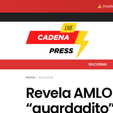
Hostin
NACIONAL
Home
Nacional
Revela AMLO 
“guardadito”