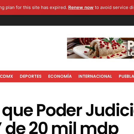
g plan for this site has expired.
Renew now
to avoid service di
CDMX
DEPORTES
ECONOMÍA
INTERNACIONAL
PUEBL
que Poder Judicia
 de 20 mil mdp